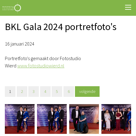
BKL Gala 2024 portretfoto's
16 januari 2024
Portretfoto's gemaakt door Fotostudio
Wierd
www.fotostudiowierd.nl
1
2
3
4
5
6
volgende