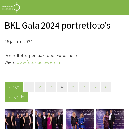
BKL Gala 2024 portretfoto's
16 januari 2024
Portretfoto's gemaakt door Fotostudio
Wierd
www.fotostudiowierd.nl
vorige
1
2
3
4
5
6
7
8
volgende