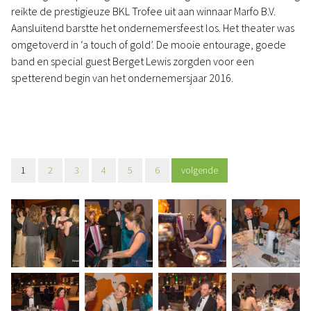
reikte de prestigieuze BKL Trofee uit aan winnaar Marfo B.V.
Aansluitend barstte het ondernemersfeest los. Het theater was
omgetoverd in ‘a touch of gold’. De mooie entourage, goede
band en special guest Berget Lewis zorgden voor een
spetterend begin van het ondernemersjaar 2016.
1
2
3
4
5
6
volgende