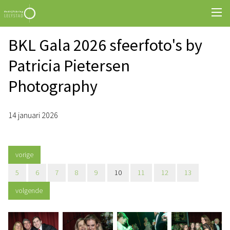
BKL Gala 2026 sfeerfoto's by
Patricia Pietersen
Photography
14 januari 2026
vorige
5
6
7
8
9
10
11
12
13
volgende