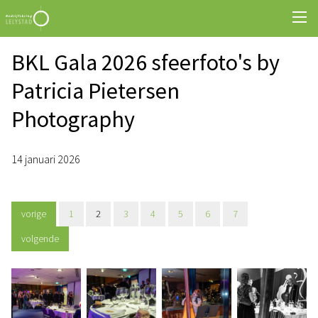
BKL Gala 2026 sfeerfoto's by
Patricia Pietersen
Photography
14 januari 2026
vorige
1
2
3
4
5
6
7
volgende