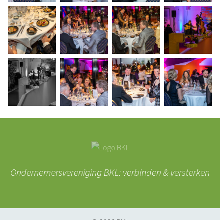
Ondernemersvereniging BKL: verbinden & versterken