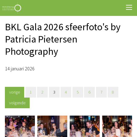
BKL Gala 2026 sfeerfoto's by
Patricia Pietersen
Photography
14 januari 2026
vorige
1
2
3
4
5
6
7
8
volgende