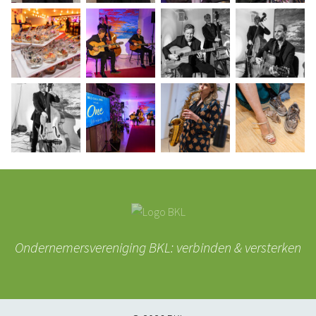
Ondernemersvereniging BKL: verbinden & versterken