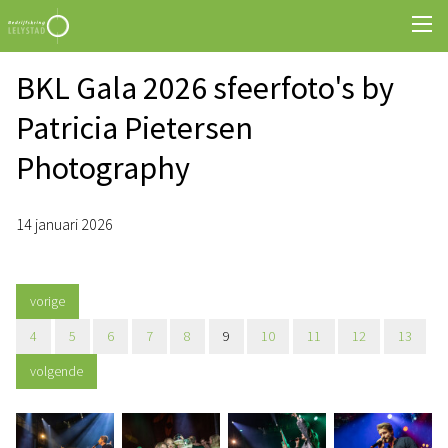
BKL Gala 2026 sfeerfoto's by
Patricia Pietersen
Photography
14 januari 2026
vorige
4
5
6
7
8
9
10
11
12
13
volgende