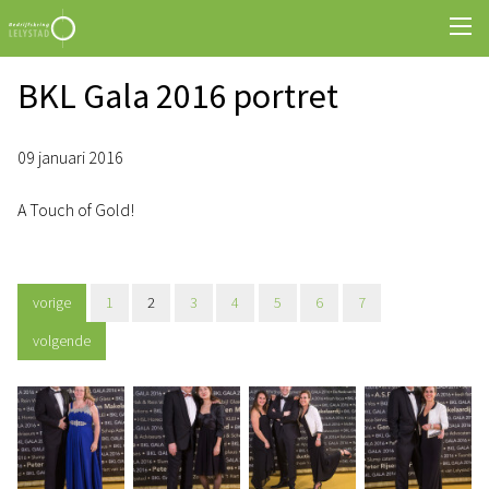
BKL Gala 2016 portret
09 januari 2016
A Touch of Gold!
vorige
1
2
3
4
5
6
7
volgende