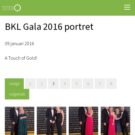
BKL Gala 2016 portret
09 januari 2016
A Touch of Gold!
vorige
1
2
3
4
5
6
7
8
volgende