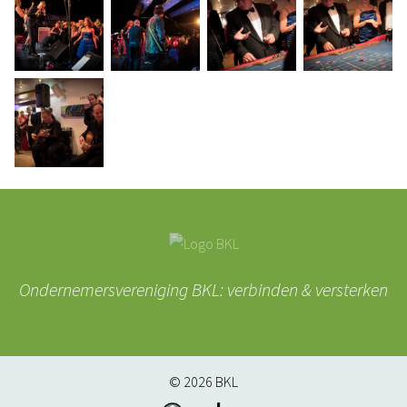
Ondernemersvereniging BKL: verbinden & versterken
© 2026
BKL