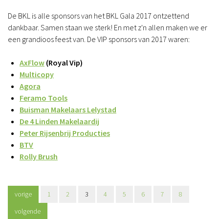
De BKL is alle sponsors van het BKL Gala 2017 ontzettend
dankbaar. Samen staan we sterk! En met z'n allen maken we er
een grandioos feest van. De VIP sponsors van 2017 waren:
AxFlow
(Royal Vip)
Multicopy
Agora
Feramo Tools
Buisman Makelaars Lelystad
De 4 Linden Makelaardij
Peter Rijsenbrij Producties
BTV
Rolly Brush
vorige
1
2
3
4
5
6
7
8
volgende