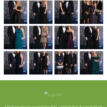
Ondernemersvereniging BKL: verbinden & versterken