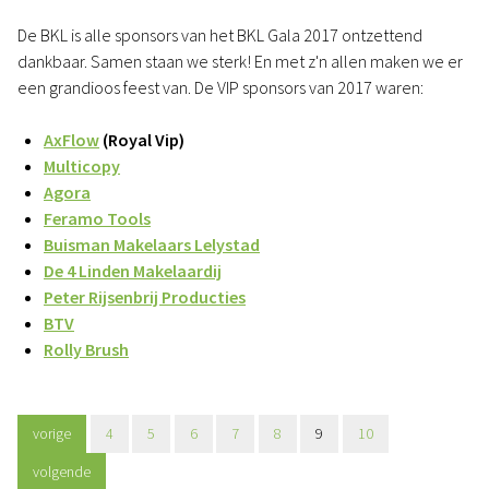
De BKL is alle sponsors van het BKL Gala 2017 ontzettend
dankbaar. Samen staan we sterk! En met z'n allen maken we er
een grandioos feest van. De VIP sponsors van 2017 waren:
AxFlow
(Royal Vip)
Multicopy
Agora
Feramo Tools
Buisman Makelaars Lelystad
De 4 Linden Makelaardij
Peter Rijsenbrij Producties
BTV
Rolly Brush
vorige
4
5
6
7
8
9
10
volgende