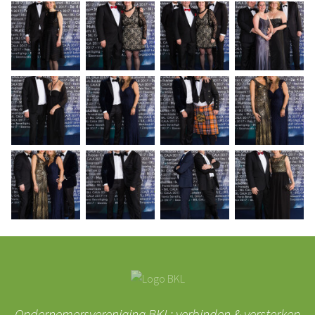
Ondernemersvereniging BKL: verbinden & versterken