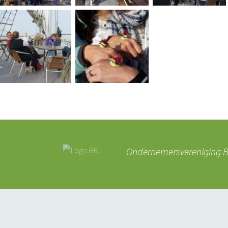
Ondernemersvereniging BK