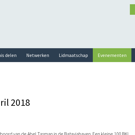
is delen
Netwerken
Lidmaatschap
Evenementen
il 2018
boord van de Abel Tasman in de Bataviahaven. Een kleine 100 BKL