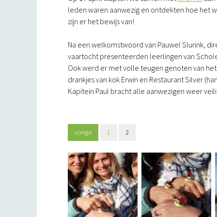
leden waren aanwezig en ontdekten hoe het wa
zijn er het bewijs van!
Na een welkomstwoord van Pauwel Slurink, dir
vaartocht presenteerden leerlingen van Schole
Ook werd er met volle teugen genoten van het 
drankjes van kok Erwin en Restaurant Silver (ha
Kapitein Paul bracht alle aanwezigen weer veili
vorige
1
2