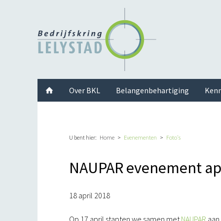
Facebook
Twitter
Instagram
LinkedIn
Youtube
Over BKL
Belangenbehartiging
Kenn
U bent hier:
Home
Evenementen
Foto's
NAUPAR evenement apr
18 april 2018
Op 17 april stapten we samen met
NAUPAR
aan 