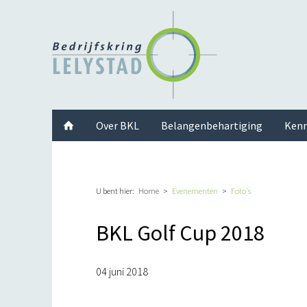
Facebook
Twitter
Instagram
LinkedIn
Youtube
Over BKL
Belangenbehartiging
Kenn
U bent hier:
Home
Evenementen
Foto's
BKL Golf Cup 2018
04 juni 2018