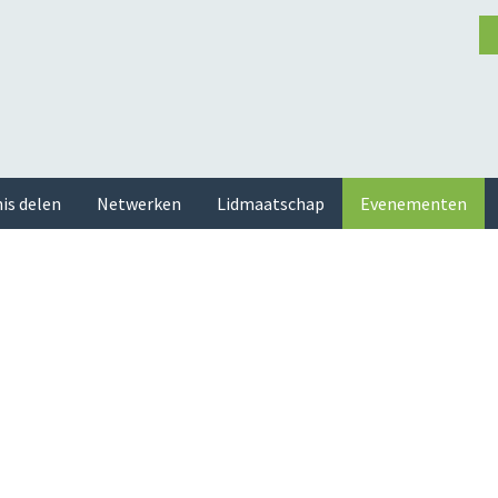
is delen
Netwerken
Lidmaatschap
Evenementen