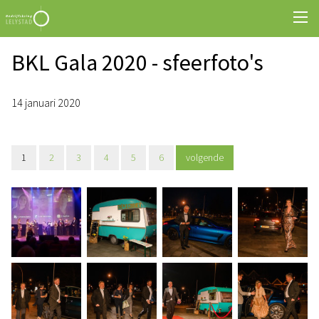
BKL Gala 2020 - sfeerfoto's
14 januari 2020
1
2
3
4
5
6
volgende