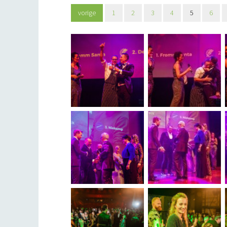
vorige
1
2
3
4
5
6