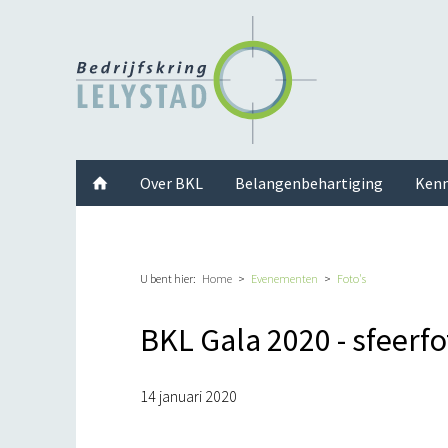
Facebook
Twitter
Instagram
LinkedIn
Youtube
Over BKL
Belangenbehartiging
Kenn
U bent hier:
Home
Evenementen
Foto's
BKL Gala 2020 - sfeerfo
14 januari 2020