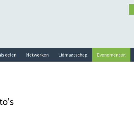
is delen
Netwerken
Lidmaatschap
Evenementen
to's