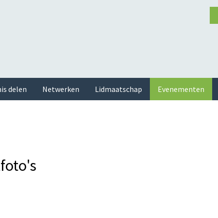
is delen
Netwerken
Lidmaatschap
Evenementen
foto's