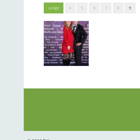
vorige
4
5
6
7
8
9