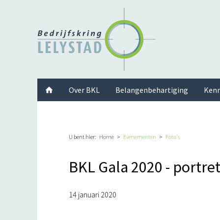
Facebook
Twitter
Instagram
LinkedIn
Youtube
Over BKL
Belangenbehartiging
Kenn
U bent hier:
Home
Evenementen
Foto's
BKL Gala 2020 - portret
14 januari 2020