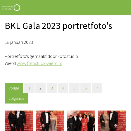
BKL Gala 2023 portretfoto's
18 januari 2023
Portretfoto's gemaakt door Fotostudio
Wierd
www.fotostudiowierd.nl
vorige
1
2
3
4
5
6
7
volgende