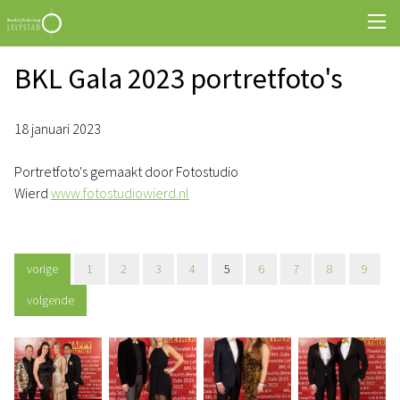
BKL Gala 2023 portretfoto's
18 januari 2023
Portretfoto's gemaakt door Fotostudio
Wierd
www.fotostudiowierd.nl
vorige
1
2
3
4
5
6
7
8
9
volgende