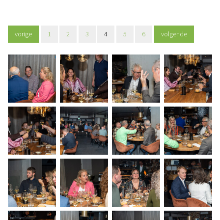
vorige
1
2
3
4
5
6
volgende