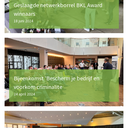
Geslaagde netwerkborrel BKL Award
winnaars
18 juni 2024
Bijeenkomst 'Bescherm je bedrijf en
voorkom criminalite
24 april 2024