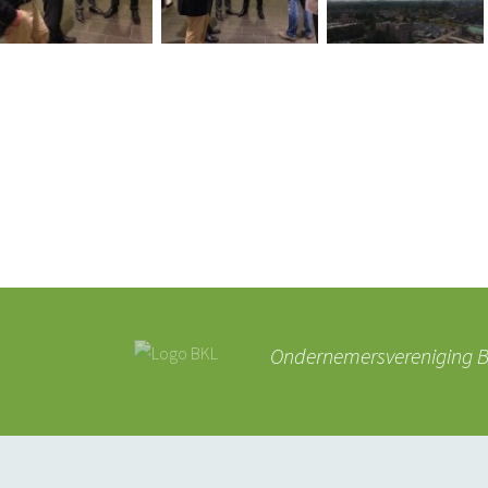
Ondernemersvereniging BK