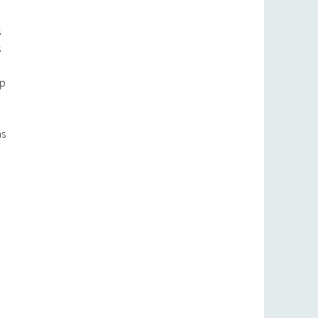
s
s
op
ns