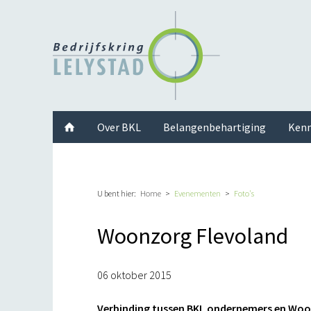
Facebook
Twitter
Instagram
LinkedIn
Youtube
Over BKL
Belangenbehartiging
Kenn
U bent hier:
Home
Evenementen
Foto's
Woonzorg Flevoland
06 oktober 2015
Verbinding tussen BKL ondernemers en Woo