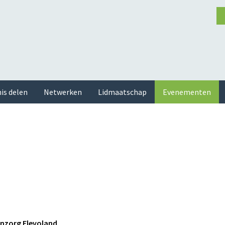
is delen
Netwerken
Lidmaatschap
Evenementen
nzorg Flevoland