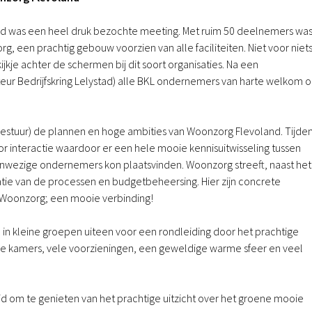
nd was een heel druk bezochte meeting. Met ruim 50 deelnemers wa
g, een prachtig gebouw voorzien van alle faciliteiten. Niet voor niet
ijkje achter de schermen bij dit soort organisaties. Na een
ur Bedrijfskring Lelystad) alle BKL ondernemers van harte welkom 
estuur) de plannen en hoge ambities van Woonzorg Flevoland. Tijde
r interactie waardoor er een hele mooie kennisuitwisseling tussen
nwezige ondernemers kon plaatsvinden. Woonzorg streeft, naast het
ie van de processen en budgetbeheersing. Hier zijn concrete
 Woonzorg; een mooie verbinding!
 in kleine groepen uiteen voor een rondleiding door het prachtige
me kamers, vele voorzieningen, een geweldige warme sfeer en veel
d om te genieten van het prachtige uitzicht over het groene mooie