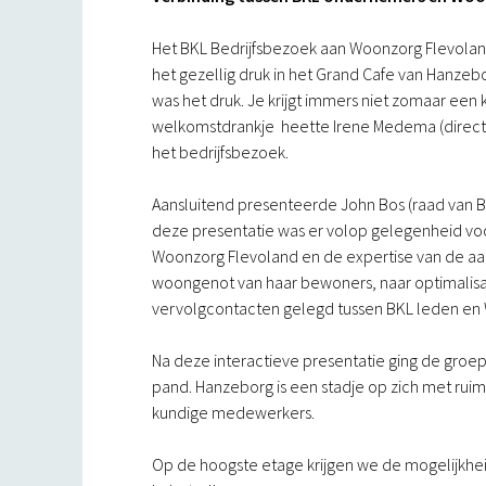
Het BKL Bedrijfsbezoek aan Woonzorg Flevola
het gezellig druk in het Grand Cafe van Hanzebor
was het druk. Je krijgt immers niet zomaar een k
welkomstdrankje heette Irene Medema (directe
het bedrijfsbezoek.
Aansluitend presenteerde John Bos (raad van B
deze presentatie was er volop gelegenheid voo
Woonzorg Flevoland en de expertise van de aa
woongenot van haar bewoners, naar optimalisat
vervolgcontacten gelegd tussen BKL leden en
Na deze interactieve presentatie ging de groep
pand. Hanzeborg is een stadje op zich met rui
kundige medewerkers.
Op de hoogste etage krijgen we de mogelijkhei