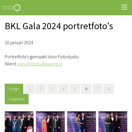
BKL Gala 2024 portretfoto's
16 januari 2024
Portretfoto's gemaakt door Fotostudio
Wierd
www.fotostudiowierd.nl
vorige
1
2
3
4
5
6
7
8
volgende