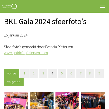
BKL Gala 2024 sfeerfoto's
16 januari 2024
Sfeerfoto's gemaakt door Patricia Pietersen
www.patriciapietersen.com
vorige
1
2
3
4
5
6
7
8
9
volgende