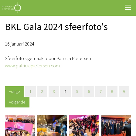
BKL Gala 2024 sfeerfoto's
16 januari 2024
Sfeerfoto's gemaakt door Patricia Pietersen
www.patriciapietersen.com
vorige
1
2
3
4
5
6
7
8
9
volgende