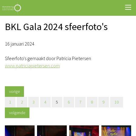
BKL Gala 2024 sfeerfoto's
16 januari 2024
Sfeerfoto's gemaakt door Patricia Pietersen
www.patriciapietersen.com
vorige
1
2
3
4
5
6
7
8
9
10
volgende