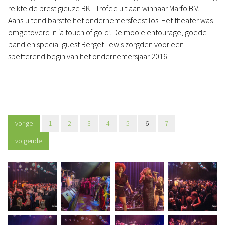
reikte de prestigieuze BKL Trofee uit aan winnaar Marfo B.V.
Aansluitend barstte het ondernemersfeest los. Het theater was
omgetoverd in ‘a touch of gold’. De mooie entourage, goede
band en special guest Berget Lewis zorgden voor een
spetterend begin van het ondernemersjaar 2016.
vorige
1
2
3
4
5
6
7
volgende