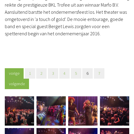
reikte de prestigieuze BKL Trofee uit aan winnaar Marfo B.V.
Aansluitend barstte het ondernemersfeest los. Het theater was
omgetoverd in ‘a touch of gold’. De mooie entourage, goede
band en special guest Berget Lewis zorgden voor een
spetterend begin van het ondernemersjaar 2016.
vorige
1
2
3
4
5
6
7
volgende