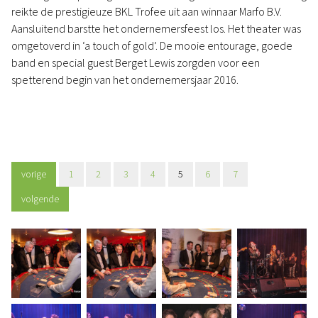
reikte de prestigieuze BKL Trofee uit aan winnaar Marfo B.V.
Aansluitend barstte het ondernemersfeest los. Het theater was
omgetoverd in ‘a touch of gold’. De mooie entourage, goede
band en special guest Berget Lewis zorgden voor een
spetterend begin van het ondernemersjaar 2016.
vorige
1
2
3
4
5
6
7
volgende