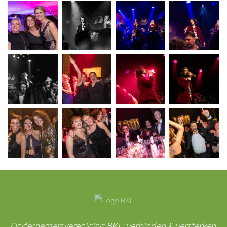
Ondernemersvereniging BKL: verbinden & versterken