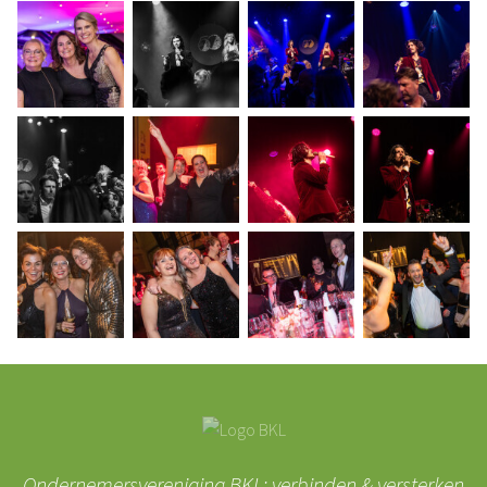
Ondernemersvereniging BKL: verbinden & versterken