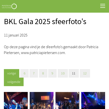
BKL Gala 2025 sfeerfoto's
11 januari 2025
Op deze pagina vind je de sfeerfoto's gemaakt door Patricia
Pietersen, www.patriciapietersen.com.
vorige
6
7
8
9
10
11
12
volgende