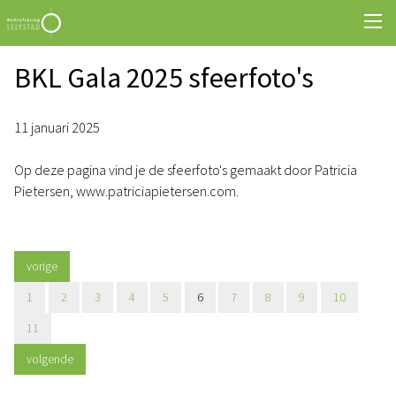
BKL Gala 2025 sfeerfoto's
11 januari 2025
Op deze pagina vind je de sfeerfoto's gemaakt door Patricia
Pietersen, www.patriciapietersen.com.
vorige
1
2
3
4
5
6
7
8
9
10
11
volgende