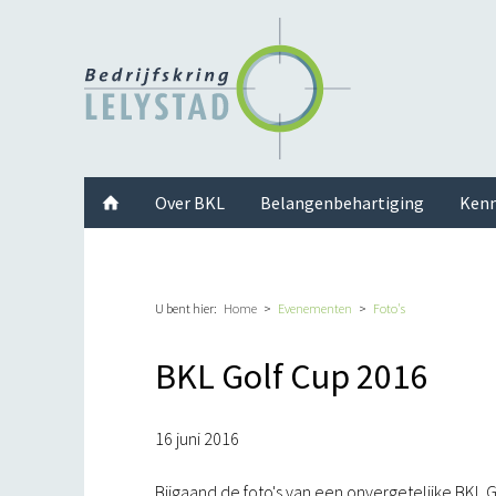
Facebook
Twitter
Instagram
LinkedIn
Youtube
Over BKL
Belangenbehartiging
Kenn
U bent hier:
Home
Evenementen
Foto's
BKL Golf Cup 2016
16 juni 2016
Bijgaand de foto's van een onvergetelijke BKL G