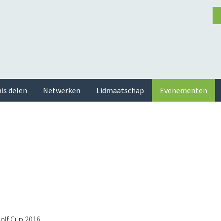
is delen
Netwerken
Lidmaatschap
Evenementen
olf Cup 2016.