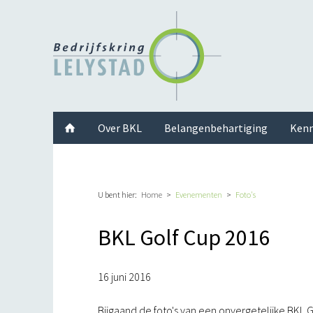
Facebook
Twitter
Instagram
LinkedIn
Youtube
Over BKL
Belangenbehartiging
Kenn
U bent hier:
Home
Evenementen
Foto's
BKL Golf Cup 2016
16 juni 2016
Bijgaand de foto's van een onvergetelijke BKL G