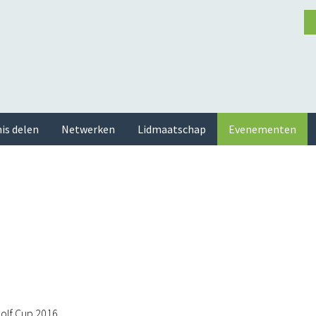
is delen
Netwerken
Lidmaatschap
Evenementen
olf Cup 2016.