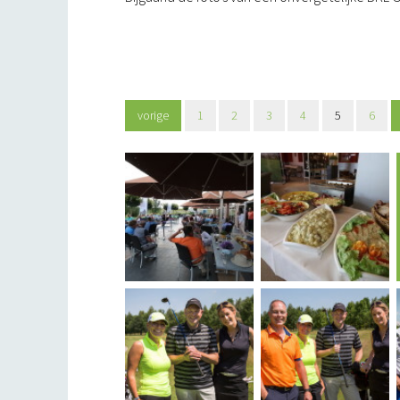
vorige
1
2
3
4
5
6