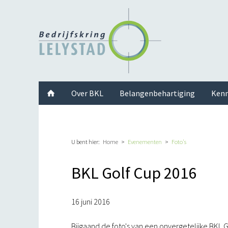
Facebook
Twitter
Instagram
LinkedIn
Youtube
Over BKL
Belangenbehartiging
Kenn
U bent hier:
Home
Evenementen
Foto's
BKL Golf Cup 2016
16 juni 2016
Bijgaand de foto's van een onvergetelijke BKL G