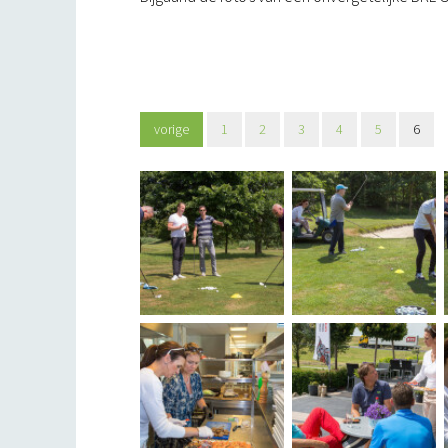
vorige
1
2
3
4
5
6