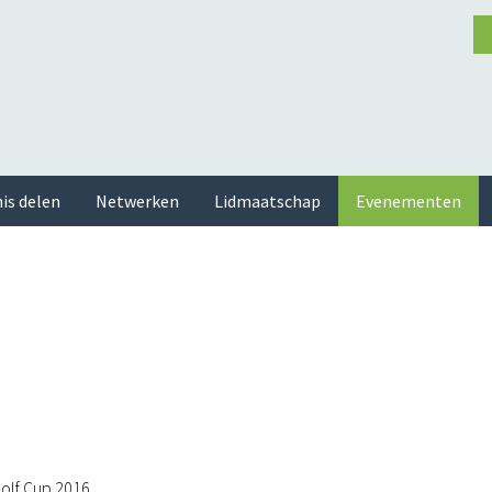
is delen
Netwerken
Lidmaatschap
Evenementen
olf Cup 2016.