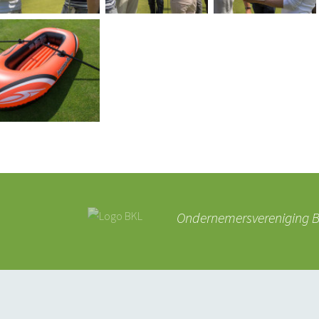
Ondernemersvereniging BK