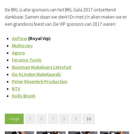
De BKL is alle sponsors van het BKL Gala 2017 ontzettend
dankbaar. Samen staan we sterk! En met z'n allen maken we er
een grandioos feest van. De VIP sponsors van 2017 waren:
AxFlow
(Royal Vip)
Multicopy
Agora
Feramo Tools
Buisman Makelaars Lelystad
De 4 Linden Makelaardij
Peter Rijsenbrij Producties
BTV
Rolly Brush
vorige
5
6
7
8
9
10