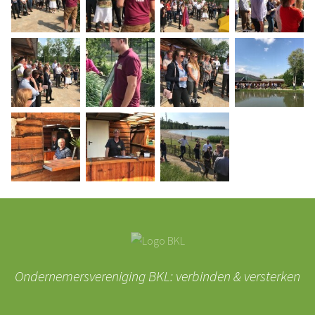
Ondernemersvereniging BKL: verbinden & versterken