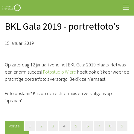
BKL Gala 2019 - portretfoto's
15 januari 2019
Op zaterdag 12 januari vond het BKL Gala 2019 plaats. Het was
een enorm succes!
Fotostudio Wierd
heeft ook dit keer weer de
prachtige portretfoto's verzorgd. Bekijk ze hiernaast!
Foto opslaan? Klik op de rechtermuis en vervolgens op
'opslaan'.
vorige
1
2
3
4
5
6
7
8
9