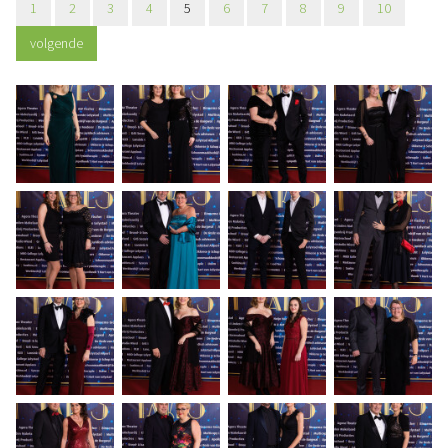
1
2
3
4
5
6
7
8
9
10
volgende