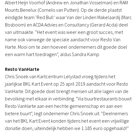
Albert Heijn Voorhof (Andrew en Jonathan Vosselman) en RAM
Mounts Benelux (Cornelis van Putten). Op de derde plaatst
eindigde team ‘Red Bull’ waar Van der Linden Makelaardij (Marc
Bosboom) en ACDA Advies en Consultancy (Gerard Acda) deel
van uitmaakte. “Het event was weer een groot succes, met
name ook vanwege de speciale aandacht voor Resto Van
Harte. Mooi om te zien hoeveel ondernemers dit goede doel
een warm hart toedragen”, aldus Sandra Kamp.
Resto VanHarte
Chris Snoek van Kartcentrum Lelystad vroeg tijdens het
jaarlijkse BKL Kart Event op 25 april 2019 aandacht voor Resto
VanHarte. Dit goede doel brengt mensen uit alle lagen van de
bevolking met elkaar in verbinding. “Via buurtrestaurants bouwt
Resto VanHarte aan een hechte gemeenschap en aan een
betere buurt”, legt ondernemer Chris Snoek uit. “Deelnemers
van het BKL Kart Event konden tijdens het event een vrijwillige
donatie doen, uiteindelijk hebben we 1.185 euro opgehaald!”