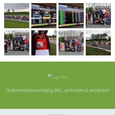
Ondernemersvereniging BKL: verbinden & versterken