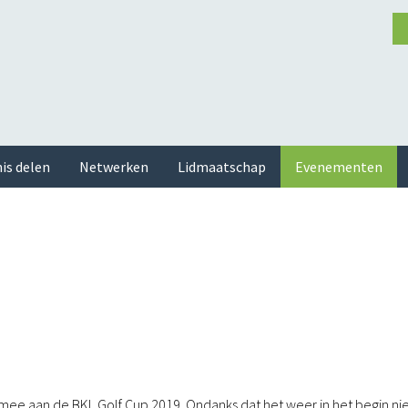
is delen
Netwerken
Lidmaatschap
Evenementen
ee aan de BKL Golf Cup 2019. Ondanks dat het weer in het begin ni