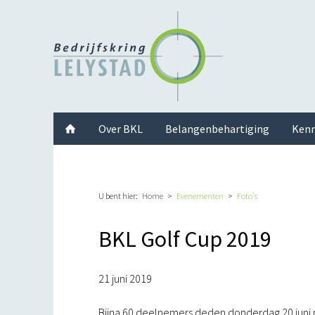
Facebook
Twitter
Instagram
LinkedIn
Youtube
Over BKL
Belangenbehartiging
Kenn
U bent hier:
Home
Evenementen
Foto's
BKL Golf Cup 2019
21 juni 2019
Bijna 60 deelnemers deden donderdag 20 juni m