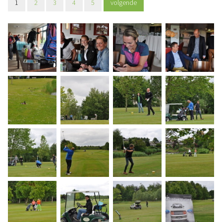
1
2
3
4
5
volgende