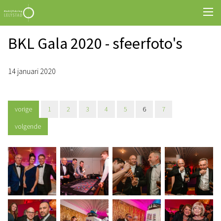
BKL Gala 2020 - sfeerfoto's
14 januari 2020
vorige
1
2
3
4
5
6
7
volgende