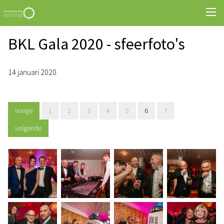
BKL Gala 2020 - sfeerfoto's
14 januari 2020
vorige
1
2
3
4
5
6
7
volgende