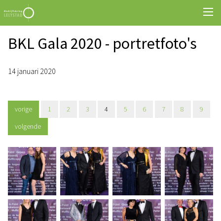
BKL Gala 2020 - portretfoto's
14 januari 2020
vorige
1
2
3
4
5
6
7
8
9
volgende