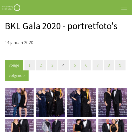
BKL Gala 2020 - portretfoto's
14 januari 2020
vorige
1
2
3
4
5
6
7
8
9
volgende