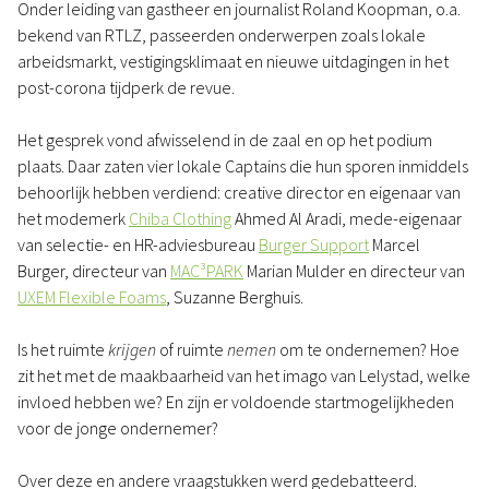
Onder leiding van gastheer en journalist Roland Koopman, o.a.
bekend van RTLZ, passeerden onderwerpen zoals lokale
arbeidsmarkt, vestigingsklimaat en nieuwe uitdagingen in het
post-corona tijdperk de revue.
Het gesprek vond afwisselend in de zaal en op het podium
plaats. Daar zaten vier lokale Captains die hun sporen inmiddels
behoorlijk hebben verdiend: creative director en eigenaar van
het modemerk
Chiba Clothing
Ahmed Al Aradi, mede-eigenaar
van selectie- en HR-adviesbureau
Burger Support
Marcel
Burger, directeur van
MAC³PARK
Marian Mulder en directeur van
UXEM Flexible Foams
, Suzanne Berghuis.
Is het ruimte
krijgen
of ruimte
nemen
om te ondernemen? Hoe
zit het met de maakbaarheid van het imago van Lelystad, welke
invloed hebben we? En zijn er voldoende startmogelijkheden
voor de jonge ondernemer?
Over deze en andere vraagstukken werd gedebatteerd.