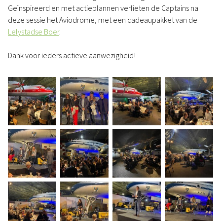
Geïnspireerd en met actieplannen verlieten de Captains na
deze sessie het Aviodrome, met een cadeaupakket van de
Lelystadse Boer
.
Dank voor ieders actieve aanwezigheid!