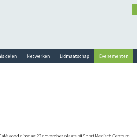
is delen
Netwerken
Lidmaatschap
Evenementen
afé vond dinsdag 22 november plaats bij Sport Medisch Centrum