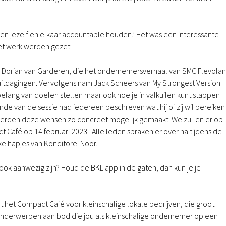
, en jezelf en elkaar accountable houden.’ Het was een interessante
et werk werden gezet.
 Dorian van Garderen, die het ondernemersverhaal van SMC Flevola
tdagingen. Vervolgens nam Jack Scheers van My Strongest Version
elang van doelen stellen maar ook hoe je in valkuilen kunt stappen
einde van de sessie had iedereen beschreven wat hij of zij wil bereiken 
 werden deze wensen zo concreet mogelijk gemaakt. We zullen er op
Café op 14 februari 2023. Alle leden spraken er over na tijdens de
e hapjes van Konditorei Noor.
ook aanwezig zijn? Houd de BKL app in de gaten, dan kun je je
 het Compact Café voor kleinschalige lokale bedrijven, die groot
nderwerpen aan bod die jou als kleinschalige ondernemer op een