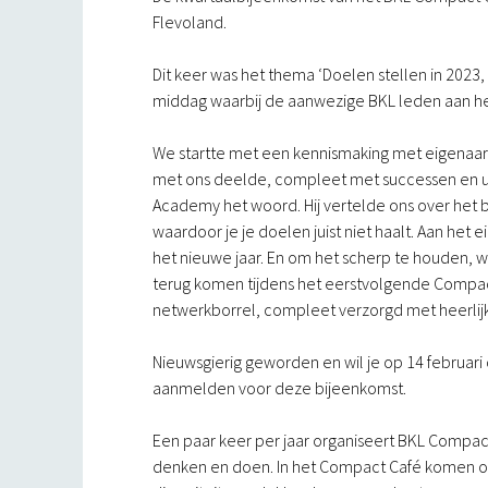
Flevoland.
Dit keer was het thema ‘Doelen stellen in 2023
middag waarbij de aanwezige BKL leden aan h
We startte met een kennismaking met eigenaar
met ons deelde, compleet met successen en ui
Academy het woord. Hij vertelde ons over het b
waardoor je je doelen juist niet haalt. Aan het 
het nieuwe jaar. En om het scherp te houden,
terug komen tijdens het eerstvolgende Compact 
netwerkborrel, compleet verzorgd met heerlijk
Nieuwsgierig geworden en wil je op 14 februari 
aanmelden voor deze bijeenkomst.
Een paar keer per jaar organiseert BKL Compact
denken en doen. In het Compact Café komen o