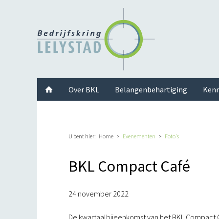
Facebook
Twitter
Instagram
LinkedIn
Youtube
Over BKL
Belangenbehartiging
Kenn
U bent hier:
Home
Evenementen
Foto's
BKL Compact Café
24 november 2022
De kwartaalbijeenkomst van het BKL Compact C