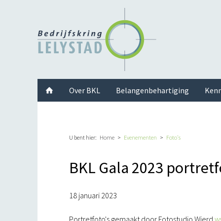
Facebook
Twitter
Instagram
LinkedIn
Youtube
Over BKL
Belangenbehartiging
Kenn
U bent hier:
Home
Evenementen
Foto's
BKL Gala 2023 portretf
18 januari 2023
Portretfoto's gemaakt door Fotostudio Wierd
w