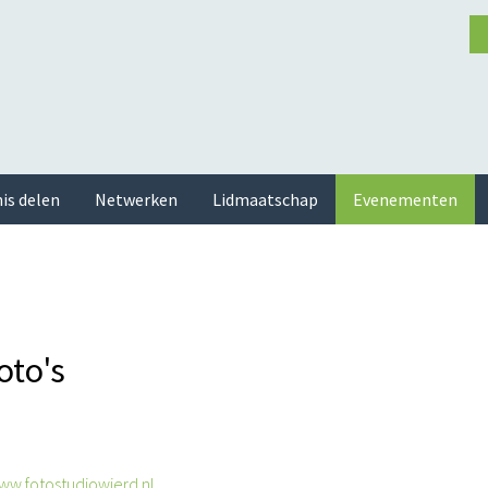
is delen
Netwerken
Lidmaatschap
Evenementen
oto's
ww.fotostudiowierd.nl