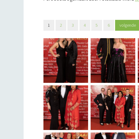
1
2
3
4
5
6
volgende